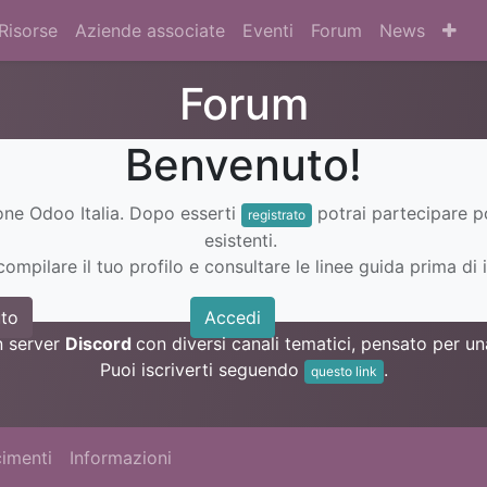
Risorse
Aziende associate
Eventi
Forum
News
Forum
Benvenuto!
ione Odoo Italia. Dopo esserti
potrai partecipare 
registrato
esistenti.
ompilare il tuo profilo e consultare le linee guida prima di i
to
Accedi
n server
Discord
con diversi canali tematici, pensato per 
Puoi iscriverti seguendo
.
questo link
imenti
Informazioni