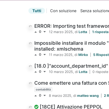
Tutti
|
Con soluzione
Senza soluzion
ERROR: Importing test framewor
0
12 marzo 2025
, di
Lotta
|
1 rispost
Impossibile installare il modulo
installed: xmlschema
0
11 marzo 2025
, di
Mirko
|
5 Rispos
[18.0 ]"account_department_id" 
0
10 marzo 2025
, di
Lotta
|
0 rispost
Come emettere una fattura con 
contabilità
0
8 marzo 2025
, di
matteo wang
|
2 
[18CE] Attivazione PEPPOL