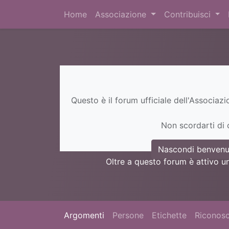
Home
Associazione
Contribuisci
Questo è il forum ufficiale dell'Associaz
Non scordarti di c
Nascondi benvenu
Oltre a questo forum è attivo u
Argomenti
Persone
Etichette
Riconosc