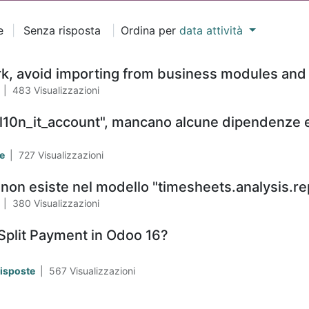
e
|
Senza risposta
|
Ordina per
data attività
k, avoid importing from business modules and
a
|
483
Visualizzazioni
 "l10n_it_account", mancano alcune dipendenze e
te
|
727
Visualizzazioni
non esiste nel modello "timesheets.analysis.re
e
|
380
Visualizzazioni
Split Payment in Odoo 16?
Risposte
|
567
Visualizzazioni