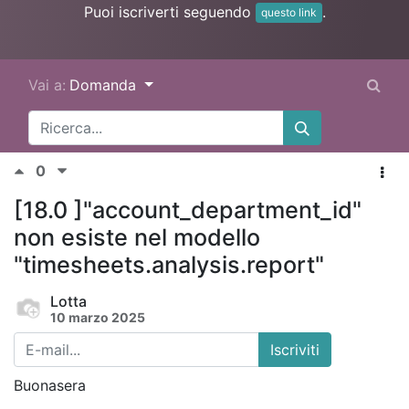
Puoi iscriverti seguendo
.
questo link
Vai a:
Domanda
0
[18.0 ]"account_department_id"
non esiste nel modello
"timesheets.analysis.report"
Lotta
10 marzo 2025
Iscriviti
Buonasera