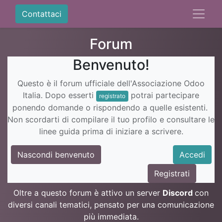
Contattaci
Forum
Benvenuto!
Questo è il forum ufficiale dell'Associazione Odoo
Italia. Dopo esserti
potrai partecipare
registrato
ponendo domande o rispondendo a quelle esistenti.
Non scordarti di compilare il tuo profilo e consultare le
linee guida prima di iniziare a scrivere.
Nascondi benvenuto
Accedi
Registrati
Oltre a questo forum è attivo un server
Discord
con
diversi canali tematici, pensato per una comunicazione
più immediata.