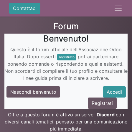
Contattaci
Forum
Benvenuto!
Questo è il forum ufficiale dell'Associazione Odoo
Italia. Dopo esserti
potrai partecipare
registrato
ponendo domande o rispondendo a quelle esistenti.
Non scordarti di compilare il tuo profilo e consultare le
linee guida prima di iniziare a scrivere.
Nascondi benvenuto
Accedi
Registrati
Oltre a questo forum è attivo un server
Discord
con
diversi canali tematici, pensato per una comunicazione
più immediata.