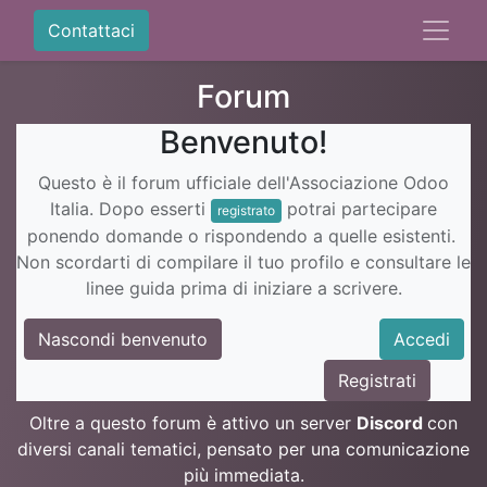
Contattaci
Forum
Benvenuto!
Questo è il forum ufficiale dell'Associazione Odoo
Italia. Dopo esserti
potrai partecipare
registrato
ponendo domande o rispondendo a quelle esistenti.
Non scordarti di compilare il tuo profilo e consultare le
linee guida prima di iniziare a scrivere.
Nascondi benvenuto
Accedi
Registrati
Oltre a questo forum è attivo un server
Discord
con
diversi canali tematici, pensato per una comunicazione
più immediata.