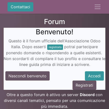
Contattaci
Forum
Benvenuto!
Questo è il forum ufficiale dell'Associazione Odoo
Italia. Dopo esserti
potrai partecipare
registrato
ponendo domande o rispondendo a quelle esistenti.
Non scordarti di compilare il tuo profilo e consultare le
linee guida prima di iniziare a scrivere.
Nascondi benvenuto
Accedi
Registrati
Oltre a questo forum è attivo un server
Discord
con
diversi canali tematici, pensato per una comunicazione
più immediata.