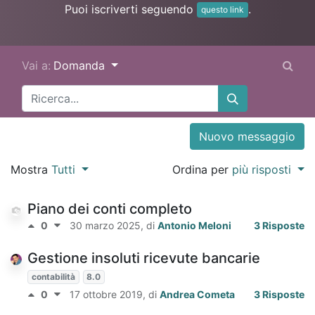
Puoi iscriverti seguendo
.
questo link
Vai a:
Domanda
Nuovo messaggio
Mostra
Tutti
Ordina per
più risposti
Piano dei conti completo
0
30 marzo 2025
, di
Antonio Meloni
3 Risposte
Gestione insoluti ricevute bancarie
contabilità
8.0
0
17 ottobre 2019
, di
Andrea Cometa
3 Risposte