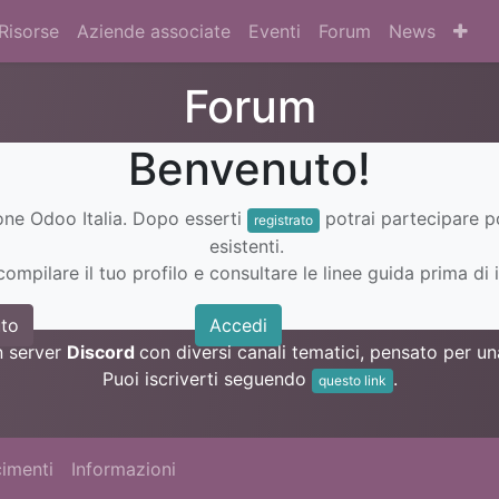
Risorse
Aziende associate
Eventi
Forum
News
Forum
Benvenuto!
ione Odoo Italia. Dopo esserti
potrai partecipare 
registrato
esistenti.
ompilare il tuo profilo e consultare le linee guida prima di i
to
Accedi
n server
Discord
con diversi canali tematici, pensato per 
Puoi iscriverti seguendo
.
questo link
imenti
Informazioni