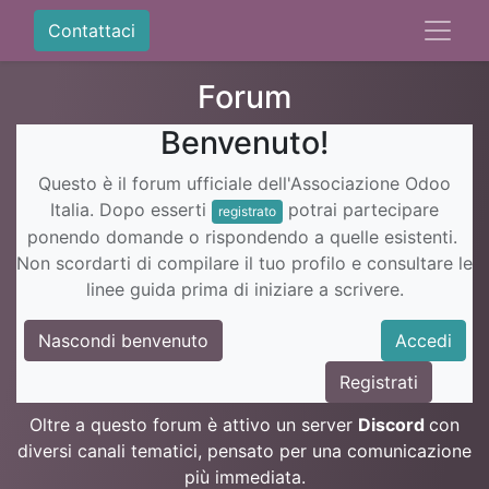
Contattaci
Forum
Benvenuto!
Questo è il forum ufficiale dell'Associazione Odoo
Italia. Dopo esserti
potrai partecipare
registrato
ponendo domande o rispondendo a quelle esistenti.
Non scordarti di compilare il tuo profilo e consultare le
linee guida prima di iniziare a scrivere.
Nascondi benvenuto
Accedi
Registrati
Oltre a questo forum è attivo un server
Discord
con
diversi canali tematici, pensato per una comunicazione
più immediata.