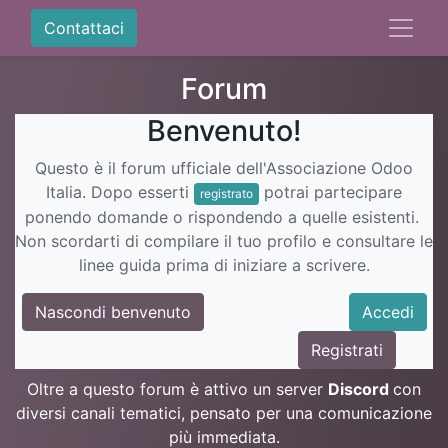
Contattaci
Forum
Benvenuto!
Questo è il forum ufficiale dell'Associazione Odoo
Italia. Dopo esserti
potrai partecipare
registrato
ponendo domande o rispondendo a quelle esistenti.
Non scordarti di compilare il tuo profilo e consultare le
linee guida prima di iniziare a scrivere.
Nascondi benvenuto
Accedi
Registrati
Oltre a questo forum è attivo un server
Discord
con
diversi canali tematici, pensato per una comunicazione
più immediata.