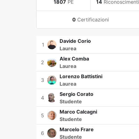
1807
PE
14
Riconosciment
0
Certificazioni
Davide Corio
1
Laurea
Alex Comba
2
Laurea
Lorenzo Battistini
3
Laurea
Sergio Corato
4
Studente
Marco Calcagni
5
Studente
Marcelo Frare
6
Studente