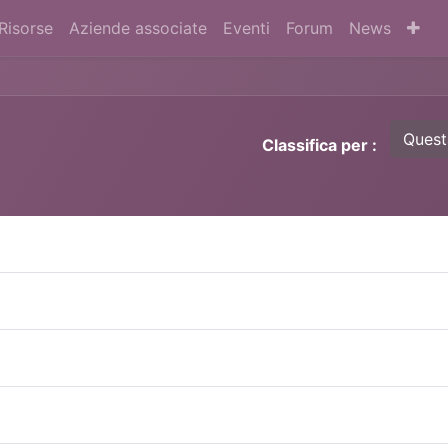
Risorse
Aziende associate
Eventi
Forum
News
Quest
Classifica per :