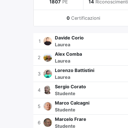
1807
PE
14
Riconosciment
0
Certificazioni
Davide Corio
1
Laurea
Alex Comba
2
Laurea
Lorenzo Battistini
3
Laurea
Sergio Corato
4
Studente
Marco Calcagni
5
Studente
Marcelo Frare
6
Studente