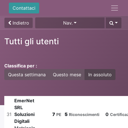
Contattaci
Indietro
Nav.
Tutti gli utenti
Classifica per :
Questa settimana
Questo mese
In assoluto
EmerNet
SRL
31
Soluzioni
7
5
0
PE
Riconoscimenti
Certifica
Digitali