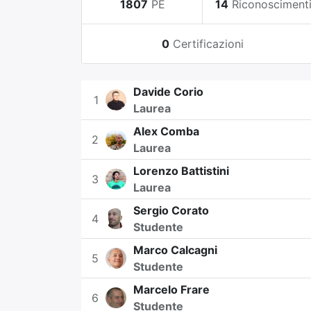
1807
PE
14
Riconosciment
0
Certificazioni
Davide Corio
1
Laurea
Alex Comba
2
Laurea
Lorenzo Battistini
3
Laurea
Sergio Corato
4
Studente
Marco Calcagni
5
Studente
Marcelo Frare
6
Studente