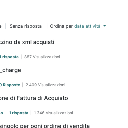
e
|
Senza risposta
|
Ordina per
data attività
ino da xml acquisti
1 risposta
|
887
Visualizzazioni
e_charge
0 Risposte
|
2.409
Visualizzazioni
one di Fattura di Acquisto
po
|
1 risposta
|
1.346
Visualizzazioni
ingolo per ogni ordine di vendita