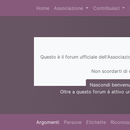
Home
Associazione
Contribuisci
Questo è il forum ufficiale dell'Associaz
Non scordarti di c
Nascondi benvenu
Oltre a questo forum è attivo u
Argomenti
Persone
Etichette
Riconosc