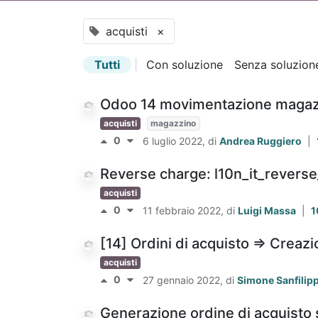
acquisti
×
Tutti
|
Con soluzione
Senza soluzion
Odoo 14 movimentazione magazz
acquisti
magazzino
0
6 luglio 2022
, di
Andrea Ruggiero
|
Reverse charge: l10n_it_revers
acquisti
0
11 febbraio 2022
, di
Luigi Massa
|
1
[14] Ordini di acquisto => Creazi
acquisti
0
27 gennaio 2022
, di
Simone Sanfilip
Generazione ordine di acquisto s