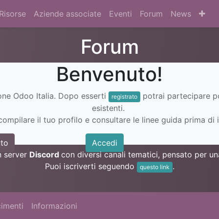
Risorse
Aziende associate
Eventi
Forum
News
Forum
Benvenuto!
ione Odoo Italia. Dopo esserti
potrai partecipare 
registrato
esistenti.
ompilare il tuo profilo e consultare le linee guida prima di i
to
Accedi
n server
Discord
con diversi canali tematici, pensato per 
Puoi iscriverti seguendo
.
questo link
imenti
Informazioni