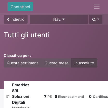
Contattaci
Indietro
Nav.
Tutti gli utenti
Classifica per :
Questa settimana
Questo mese
In assoluto
EmerNet
SRL
31
Soluzioni
7
5
0
PE
Riconoscimenti
Certifica
Digitali