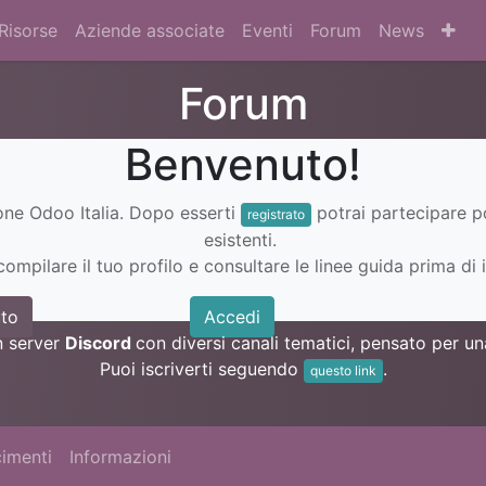
Risorse
Aziende associate
Eventi
Forum
News
Forum
Benvenuto!
ione Odoo Italia. Dopo esserti
potrai partecipare 
registrato
esistenti.
ompilare il tuo profilo e consultare le linee guida prima di i
to
Accedi
n server
Discord
con diversi canali tematici, pensato per 
Puoi iscriverti seguendo
.
questo link
imenti
Informazioni