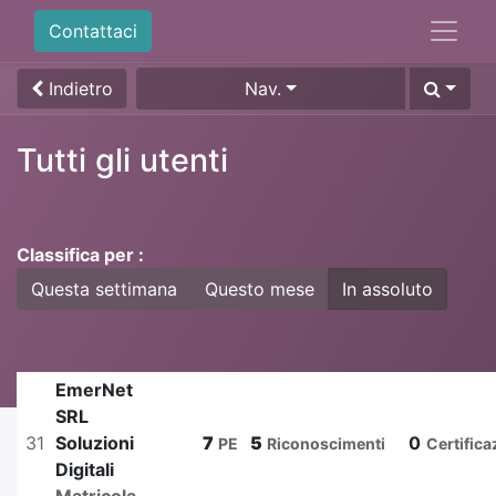
Contattaci
Indietro
Nav.
Tutti gli utenti
Classifica per :
Questa settimana
Questo mese
In assoluto
EmerNet
SRL
31
Soluzioni
7
5
0
PE
Riconoscimenti
Certifica
Digitali