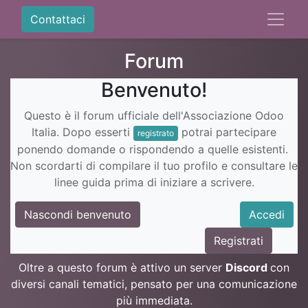
Contattaci
Forum
Benvenuto!
Questo è il forum ufficiale dell'Associazione Odoo
Italia. Dopo esserti
potrai partecipare
registrato
ponendo domande o rispondendo a quelle esistenti.
Non scordarti di compilare il tuo profilo e consultare le
linee guida prima di iniziare a scrivere.
Nascondi benvenuto
Accedi
Registrati
Oltre a questo forum è attivo un server
Discord
con
diversi canali tematici, pensato per una comunicazione
più immediata.