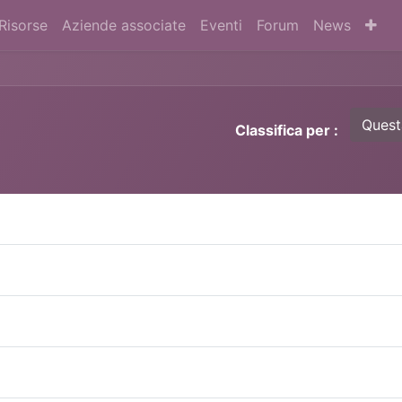
Risorse
Aziende associate
Eventi
Forum
News
Quest
Classifica per :