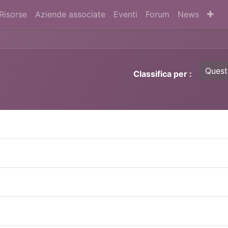
Risorse
Aziende associate
Eventi
Forum
News
Quest
Classifica per :