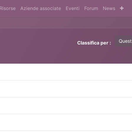
Risorse
Aziende associate
Eventi
Forum
News
Quest
Classifica per :