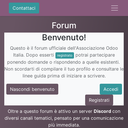
Contattaci
Forum
Benvenuto!
Questo è il forum ufficiale dell'Associazione Odoo
Italia. Dopo esserti
potrai partecipare
registrato
ponendo domande o rispondendo a quelle esistenti.
Non scordarti di compilare il tuo profilo e consultare le
linee guida prima di iniziare a scrivere.
Nascondi benvenuto
Accedi
Registrati
Oltre a questo forum è attivo un server
Discord
con
diversi canali tematici, pensato per una comunicazione
più immediata.