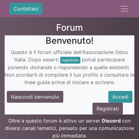
Contattaci
Forum
Benvenuto!
Questo è il forum ufficiale dell'Associazione Odoo
Italia. Dopo esserti
potrai partecipare
registrato
ponendo domande o rispondendo a quelle esistenti.
Non scordarti di compilare il tuo profilo e consultare le
linee guida prima di iniziare a scrivere.
Nascondi benvenuto
Accedi
Registrati
Oltre a questo forum è attivo un server
Discord
con
diversi canali tematici, pensato per una comunicazione
più immediata.