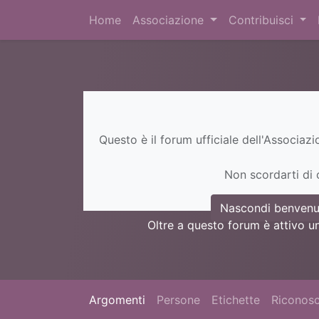
Home
Associazione
Contribuisci
Questo è il forum ufficiale dell'Associaz
Non scordarti di c
Nascondi benvenu
Oltre a questo forum è attivo u
Argomenti
Persone
Etichette
Riconosc