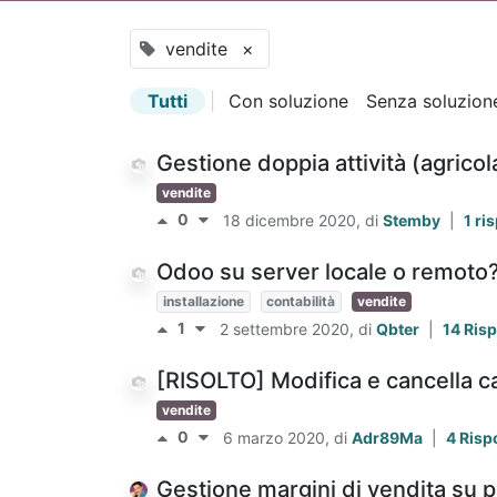
vendite
×
Tutti
|
Con soluzione
Senza soluzion
Gestione doppia attività (agrico
vendite
0
18 dicembre 2020
, di
Stemby
|
1 ri
Odoo su server locale o remoto
installazione
contabilità
vendite
1
2 settembre 2020
, di
Qbter
|
14 Ris
[RISOLTO] Modifica e cancella c
vendite
0
6 marzo 2020
, di
Adr89Ma
|
4 Risp
Gestione margini di vendita su p