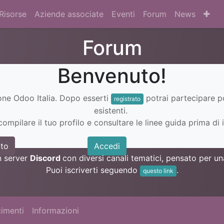
Risorse
Aziende associate
Eventi
Forum
News
Forum
Benvenuto!
ione Odoo Italia. Dopo esserti
potrai partecipare 
registrato
esistenti.
ompilare il tuo profilo e consultare le linee guida prima di i
to
Accedi
n server
Discord
con diversi canali tematici, pensato per 
Puoi iscriverti seguendo
.
questo link
imenti
Informazioni