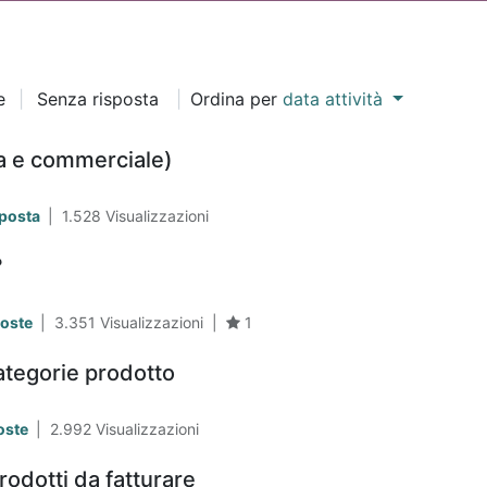
e
|
Senza risposta
|
Ordina per
data attività
la e commerciale)
sposta
|
1.528
Visualizzazioni
?
poste
|
3.351
Visualizzazioni
|
1
ategorie prodotto
oste
|
2.992
Visualizzazioni
rodotti da fatturare