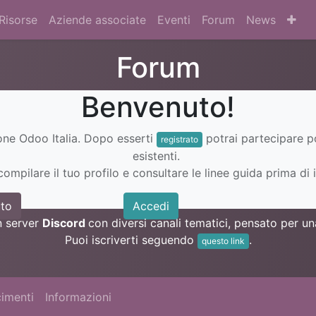
Risorse
Aziende associate
Eventi
Forum
News
Forum
Benvenuto!
ione Odoo Italia. Dopo esserti
potrai partecipare 
registrato
esistenti.
ompilare il tuo profilo e consultare le linee guida prima di i
to
Accedi
n server
Discord
con diversi canali tematici, pensato per 
Puoi iscriverti seguendo
.
questo link
imenti
Informazioni