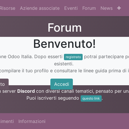
Risorse
Aziende associate
Eventi
Forum
News
Forum
Benvenuto!
ione Odoo Italia. Dopo esserti
potrai partecipare 
registrato
esistenti.
ompilare il tuo profilo e consultare le linee guida prima di i
to
Accedi
n server
Discord
con diversi canali tematici, pensato per 
Puoi iscriverti seguendo
.
questo link
imenti
Informazioni