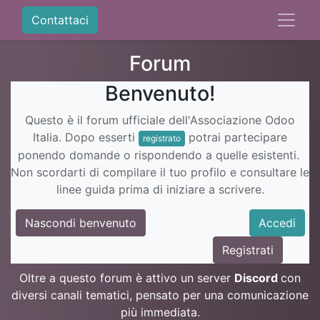
Contattaci
Forum
Benvenuto!
Questo è il forum ufficiale dell'Associazione Odoo
Italia. Dopo esserti
potrai partecipare
registrato
ponendo domande o rispondendo a quelle esistenti.
Non scordarti di compilare il tuo profilo e consultare le
linee guida prima di iniziare a scrivere.
Nascondi benvenuto
Accedi
Registrati
Oltre a questo forum è attivo un server
Discord
con
diversi canali tematici, pensato per una comunicazione
più immediata.