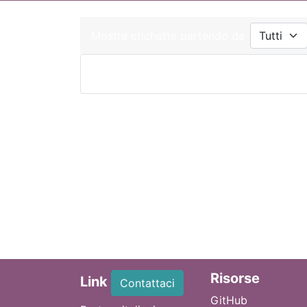
Mostra etichette partendo da
Ri
sorse
Link
Contattaci
GitHub