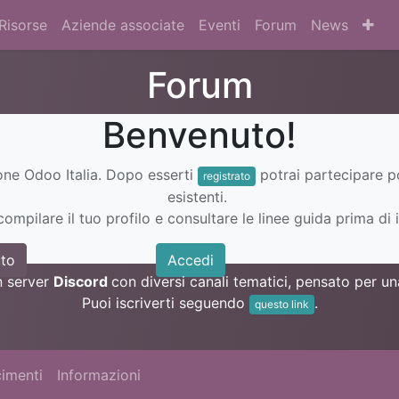
Risorse
Aziende associate
Eventi
Forum
News
Forum
Benvenuto!
ione Odoo Italia. Dopo esserti
potrai partecipare 
registrato
esistenti.
ompilare il tuo profilo e consultare le linee guida prima di i
to
Accedi
n server
Discord
con diversi canali tematici, pensato per 
Puoi iscriverti seguendo
.
questo link
imenti
Informazioni