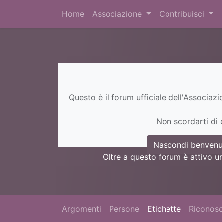
Home
Associazione
Contribuisci
Questo è il forum ufficiale dell'Associaz
Non scordarti di c
Nascondi benvenu
Oltre a questo forum è attivo u
Argomenti
Persone
Etichette
Riconosc