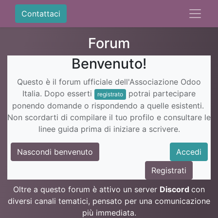
Contattaci
Forum
Benvenuto!
Questo è il forum ufficiale dell'Associazione Odoo
Italia. Dopo esserti
potrai partecipare
registrato
ponendo domande o rispondendo a quelle esistenti.
Non scordarti di compilare il tuo profilo e consultare le
linee guida prima di iniziare a scrivere.
Nascondi benvenuto
Accedi
Registrati
Oltre a questo forum è attivo un server
Discord
con
diversi canali tematici, pensato per una comunicazione
più immediata.