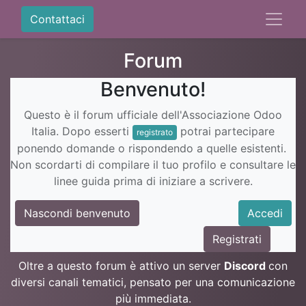
Contattaci
Forum
Benvenuto!
Questo è il forum ufficiale dell'Associazione Odoo
Italia. Dopo esserti
potrai partecipare
registrato
ponendo domande o rispondendo a quelle esistenti.
Non scordarti di compilare il tuo profilo e consultare le
linee guida prima di iniziare a scrivere.
Nascondi benvenuto
Accedi
Registrati
Oltre a questo forum è attivo un server
Discord
con
diversi canali tematici, pensato per una comunicazione
più immediata.