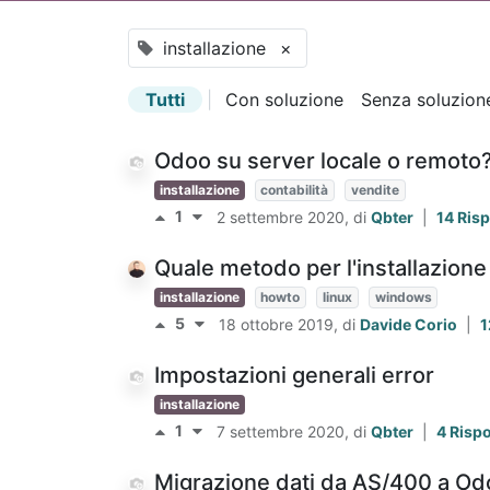
installazione
×
Tutti
|
Con soluzione
Senza soluzion
Odoo su server locale o remoto
installazione
contabilità
vendite
1
2 settembre 2020
, di
Qbter
|
14 Ris
Quale metodo per l'installazione
installazione
howto
linux
windows
5
18 ottobre 2019
, di
Davide Corio
|
1
Impostazioni generali error
installazione
1
7 settembre 2020
, di
Qbter
|
4 Risp
Migrazione dati da AS/400 a Od