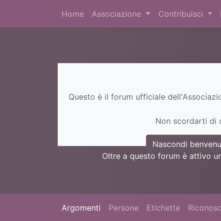
Home
Associazione
Contribuisci
Questo è il forum ufficiale dell'Associaz
Non scordarti di c
Nascondi benvenu
Oltre a questo forum è attivo u
Argomenti
Persone
Etichette
Riconosc