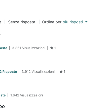
e
|
Senza risposta
|
Ordina per
più risposti
?
poste
|
3.351
Visualizzazioni
|
1
2 Risposte
|
3.912
Visualizzazioni
|
1
oste
|
1.642
Visualizzazioni
oo