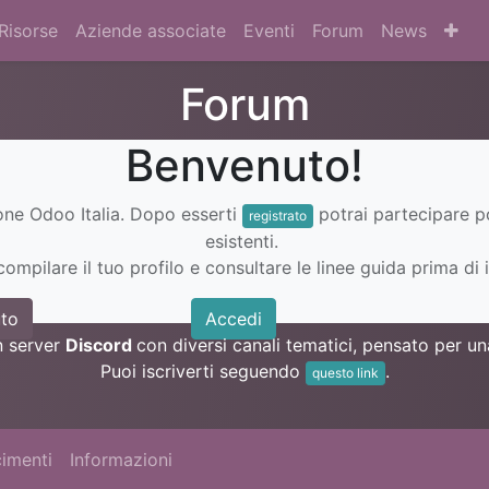
Risorse
Aziende associate
Eventi
Forum
News
Forum
Benvenuto!
ione Odoo Italia. Dopo esserti
potrai partecipare 
registrato
esistenti.
ompilare il tuo profilo e consultare le linee guida prima di i
to
Accedi
n server
Discord
con diversi canali tematici, pensato per 
Puoi iscriverti seguendo
.
questo link
imenti
Informazioni