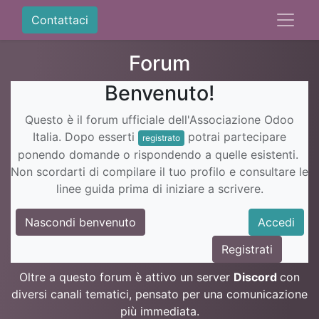
Contattaci
Forum
Benvenuto!
Questo è il forum ufficiale dell'Associazione Odoo
Italia. Dopo esserti
potrai partecipare
registrato
ponendo domande o rispondendo a quelle esistenti.
Non scordarti di compilare il tuo profilo e consultare le
linee guida prima di iniziare a scrivere.
Nascondi benvenuto
Accedi
Registrati
Oltre a questo forum è attivo un server
Discord
con
diversi canali tematici, pensato per una comunicazione
più immediata.