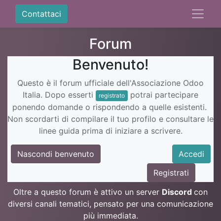
Contattaci
Forum
Benvenuto!
Questo è il forum ufficiale dell'Associazione Odoo
Italia. Dopo esserti
potrai partecipare
registrato
ponendo domande o rispondendo a quelle esistenti.
Non scordarti di compilare il tuo profilo e consultare le
linee guida prima di iniziare a scrivere.
Nascondi benvenuto
Accedi
Registrati
Oltre a questo forum è attivo un server
Discord
con
diversi canali tematici, pensato per una comunicazione
più immediata.