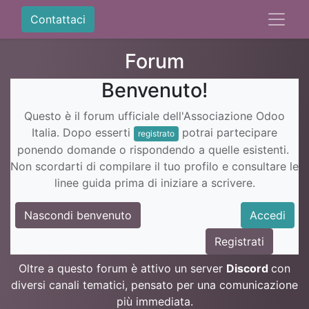
Contattaci
Forum
Benvenuto!
Questo è il forum ufficiale dell'Associazione Odoo
Italia. Dopo esserti
potrai partecipare
registrato
ponendo domande o rispondendo a quelle esistenti.
Non scordarti di compilare il tuo profilo e consultare le
linee guida prima di iniziare a scrivere.
Nascondi benvenuto
Accedi
Registrati
Oltre a questo forum è attivo un server
Discord
con
diversi canali tematici, pensato per una comunicazione
più immediata.