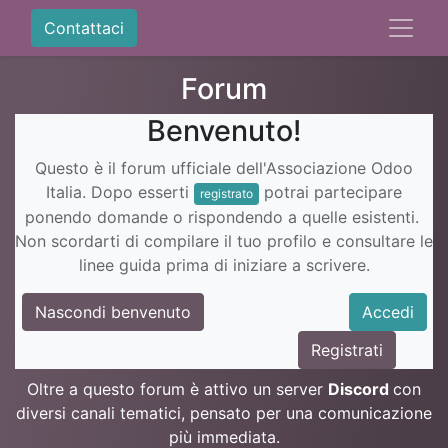
Contattaci
Forum
Benvenuto!
Questo è il forum ufficiale dell'Associazione Odoo
Italia. Dopo esserti
potrai partecipare
registrato
ponendo domande o rispondendo a quelle esistenti.
Non scordarti di compilare il tuo profilo e consultare le
linee guida prima di iniziare a scrivere.
Nascondi benvenuto
Accedi
Registrati
Oltre a questo forum è attivo un server
Discord
con
diversi canali tematici, pensato per una comunicazione
più immediata.