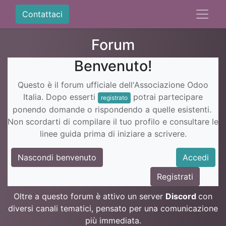
Contattaci
Forum
Benvenuto!
Questo è il forum ufficiale dell'Associazione Odoo
Italia. Dopo esserti
potrai partecipare
registrato
ponendo domande o rispondendo a quelle esistenti.
Non scordarti di compilare il tuo profilo e consultare le
linee guida prima di iniziare a scrivere.
Nascondi benvenuto
Accedi
Registrati
Oltre a questo forum è attivo un server
Discord
con
diversi canali tematici, pensato per una comunicazione
più immediata.