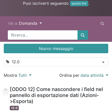
Puoi iscriverti seguendo
.
questo link
Vai a:
Domanda
Nuovo messaggio
12.0
×
Mostra
Tutti
Ordina per
data attività
[ODOO 12] Come nascondere i field nel
pannello di esportazione dati (Azioni-
>Esporta)
12.0