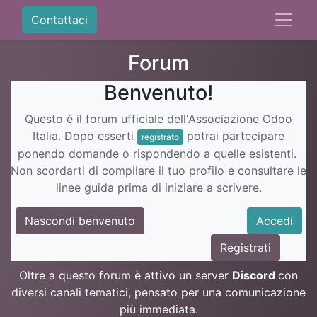
Contattaci
Forum
Benvenuto!
Questo è il forum ufficiale dell'Associazione Odoo
Italia. Dopo esserti
potrai partecipare
registrato
ponendo domande o rispondendo a quelle esistenti.
Non scordarti di compilare il tuo profilo e consultare le
linee guida prima di iniziare a scrivere.
Nascondi benvenuto
Accedi
Registrati
Oltre a questo forum è attivo un server
Discord
con
diversi canali tematici, pensato per una comunicazione
più immediata.