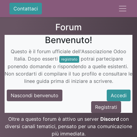
Contattaci
Forum
Benvenuto!
Questo è il forum ufficiale dell'Associazione Odoo
Italia. Dopo esserti
potrai partecipare
registrato
ponendo domande o rispondendo a quelle esistenti.
Non scordarti di compilare il tuo profilo e consultare le
linee guida prima di iniziare a scrivere.
Nascondi benvenuto
Accedi
Registrati
Oltre a questo forum è attivo un server
Discord
con
diversi canali tematici, pensato per una comunicazione
più immediata.