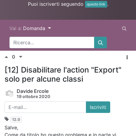
Puoi iscriverti seguendo
.
questo link
Vai a:
Domanda
0
[12] Disabilitare l'action "Export"
solo per alcune classi
Davide Ercole
19 ottobre 2020
Iscriviti
12.0
Salve,
Come da titolo ho questo problema e in parte vi