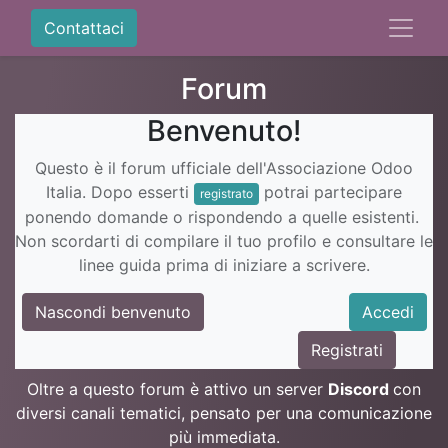
Contattaci
Forum
Benvenuto!
Questo è il forum ufficiale dell'Associazione Odoo
Italia. Dopo esserti
potrai partecipare
registrato
ponendo domande o rispondendo a quelle esistenti.
Non scordarti di compilare il tuo profilo e consultare le
linee guida prima di iniziare a scrivere.
Nascondi benvenuto
Accedi
Registrati
Oltre a questo forum è attivo un server
Discord
con
diversi canali tematici, pensato per una comunicazione
più immediata.