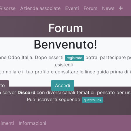
Risorse
Aziende associate
Eventi
Forum
News
Forum
Benvenuto!
ione Odoo Italia. Dopo esserti
potrai partecipare 
registrato
esistenti.
ompilare il tuo profilo e consultare le linee guida prima di i
to
Accedi
n server
Discord
con diversi canali tematici, pensato per 
Puoi iscriverti seguendo
.
questo link
imenti
Informazioni