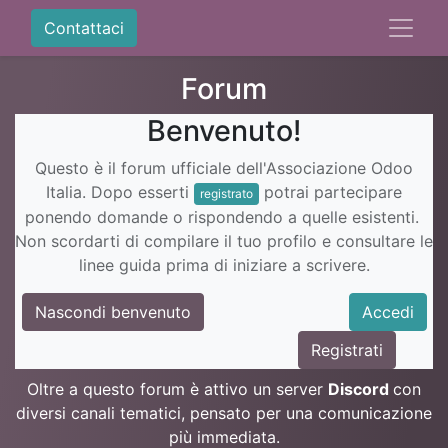
Contattaci
Forum
Benvenuto!
Questo è il forum ufficiale dell'Associazione Odoo
Italia. Dopo esserti
potrai partecipare
registrato
ponendo domande o rispondendo a quelle esistenti.
Non scordarti di compilare il tuo profilo e consultare le
linee guida prima di iniziare a scrivere.
Nascondi benvenuto
Accedi
Registrati
Oltre a questo forum è attivo un server
Discord
con
diversi canali tematici, pensato per una comunicazione
più immediata.