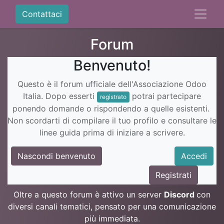
Contattaci
Forum
Benvenuto!
Questo è il forum ufficiale dell'Associazione Odoo
Italia. Dopo esserti
potrai partecipare
registrato
ponendo domande o rispondendo a quelle esistenti.
Non scordarti di compilare il tuo profilo e consultare le
linee guida prima di iniziare a scrivere.
Nascondi benvenuto
Accedi
Registrati
Oltre a questo forum è attivo un server
Discord
con
diversi canali tematici, pensato per una comunicazione
più immediata.