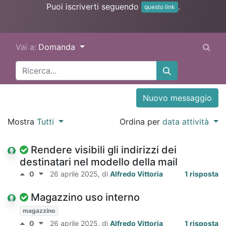
Puoi iscriverti seguendo
.
questo link
Vai a:
Domanda
Nuovo messaggio
Mostra
Tutti
Ordina per
data attività
Rendere visibili gli indirizzi dei
destinatari nel modello della mail
0
26 aprile 2025
, di
Alfredo Vittoria
1 risposta
Magazzino uso interno
magazzino
0
26 aprile 2025
, di
Alfredo Vittoria
1 risposta