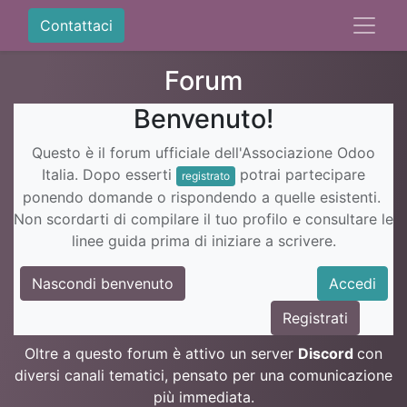
Contattaci
Forum
Benvenuto!
Questo è il forum ufficiale dell'Associazione Odoo
Italia. Dopo esserti
potrai partecipare
registrato
ponendo domande o rispondendo a quelle esistenti.
Non scordarti di compilare il tuo profilo e consultare le
linee guida prima di iniziare a scrivere.
Nascondi benvenuto
Accedi
Registrati
Oltre a questo forum è attivo un server
Discord
con
diversi canali tematici, pensato per una comunicazione
più immediata.