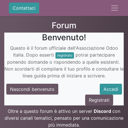
Contattaci
Forum
Benvenuto!
Questo è il forum ufficiale dell'Associazione Odoo
Italia. Dopo esserti
potrai partecipare
registrato
ponendo domande o rispondendo a quelle esistenti.
Non scordarti di compilare il tuo profilo e consultare le
linee guida prima di iniziare a scrivere.
Nascondi benvenuto
Accedi
Registrati
Oltre a questo forum è attivo un server
Discord
con
diversi canali tematici, pensato per una comunicazione
più immediata.