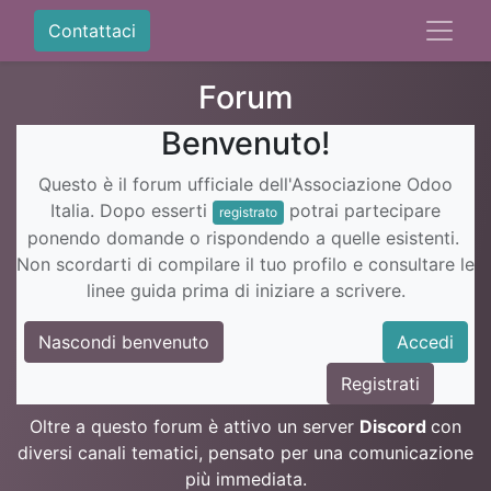
Contattaci
Forum
Benvenuto!
Questo è il forum ufficiale dell'Associazione Odoo
Italia. Dopo esserti
potrai partecipare
registrato
ponendo domande o rispondendo a quelle esistenti.
Non scordarti di compilare il tuo profilo e consultare le
linee guida prima di iniziare a scrivere.
Nascondi benvenuto
Accedi
Registrati
Oltre a questo forum è attivo un server
Discord
con
diversi canali tematici, pensato per una comunicazione
più immediata.