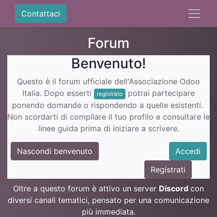
Contattaci
Forum
Benvenuto!
Questo è il forum ufficiale dell'Associazione Odoo
Italia. Dopo esserti
potrai partecipare
registrato
ponendo domande o rispondendo a quelle esistenti.
Non scordarti di compilare il tuo profilo e consultare le
linee guida prima di iniziare a scrivere.
Nascondi benvenuto
Accedi
Registrati
Oltre a questo forum è attivo un server
Discord
con
diversi canali tematici, pensato per una comunicazione
più immediata.