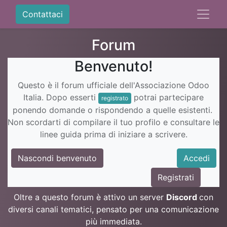
Contattaci
Forum
Benvenuto!
Questo è il forum ufficiale dell'Associazione Odoo
Italia. Dopo esserti
potrai partecipare
registrato
ponendo domande o rispondendo a quelle esistenti.
Non scordarti di compilare il tuo profilo e consultare le
linee guida prima di iniziare a scrivere.
Nascondi benvenuto
Accedi
Registrati
Oltre a questo forum è attivo un server
Discord
con
diversi canali tematici, pensato per una comunicazione
più immediata.