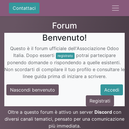
Contattaci
Forum
Benvenuto!
Questo è il forum ufficiale dell'Associazione Odoo
Italia. Dopo esserti
potrai partecipare
registrato
ponendo domande o rispondendo a quelle esistenti.
Non scordarti di compilare il tuo profilo e consultare le
linee guida prima di iniziare a scrivere.
Nascondi benvenuto
Accedi
Registrati
Oltre a questo forum è attivo un server
Discord
con
diversi canali tematici, pensato per una comunicazione
più immediata.