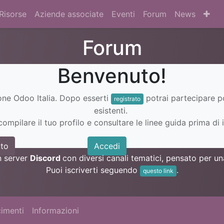
Risorse
Aziende associate
Eventi
Forum
News
Forum
Benvenuto!
ione Odoo Italia. Dopo esserti
potrai partecipare 
registrato
esistenti.
ompilare il tuo profilo e consultare le linee guida prima di i
to
Accedi
n server
Discord
con diversi canali tematici, pensato per 
Puoi iscriverti seguendo
.
questo link
imenti
Informazioni