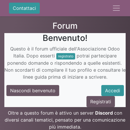
Contattaci
Forum
Benvenuto!
Questo è il forum ufficiale dell'Associazione Odoo
Italia. Dopo esserti
potrai partecipare
registrato
ponendo domande o rispondendo a quelle esistenti.
Non scordarti di compilare il tuo profilo e consultare le
linee guida prima di iniziare a scrivere.
Nascondi benvenuto
Accedi
Registrati
Oltre a questo forum è attivo un server
Discord
con
diversi canali tematici, pensato per una comunicazione
più immediata.